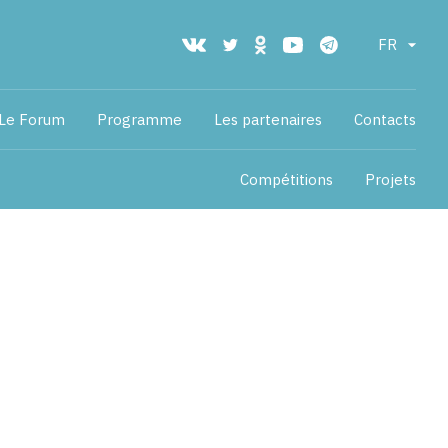
FR
Le Forum
Programme
Les partenaires
Contacts
Compétitions
Projets