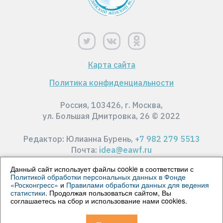
Карта сайта
Политика конфиденциальности
Россия, 103426, г. Москва,
ул. Большая Дмитровка, 26 © 2022
Редактор: Юлианна Бурень,
+7 982 279 5513
Почта:
idea@eawf.ru
Данный сайт использует файлы cookie в соответствии с
Политикой обработки персональных данных в Фонде
«Росконгресс»
и
Правилами обработки данных для ведения
© 2022 АНО "Редакция Телеканала Совета
статистики
. Продолжая пользоваться сайтом, Вы
Федерации". Все права защищены. Все материалы
соглашаетесь на сбор и использование нами cookies.
сайта доступны по лицензии
Creative Commons
Attribution 4.0
.