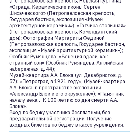
(Петропавловская крепость, Невская куртина);
«Ограда. Керамические иконы Сергея
Шихачевского» (Петропавловская крепость,
Государев бастион, экспозиция «Музей
архитектурной керамики»); «Гатчина столичная»
(Петропавловская крепость, Комендантский
дом); Фотографии Маргариты Фединой
(Петропавловская крепость, Государев бастион,
экспозиция «Музей архитектурной керамики»);
Особняк Румянцева: «Венеция вдали, как
странный сон» (Особняк Румянцева, Английская
набережная, д. 44);
Музей-квартира А.А. Блока (ул. Декабристов, д.
57): «Петроград в 1921 году»; (Музей-квартира
А.А. Блока, в пространстве экспозиции
«Александр Блок и его окружение»); «Памятник
началу века… К 100-летию со дня смерти А.А.
Блока».
Вход по беджу участника бесплатный, без
предварительной регистрации. Получение
входных билетов по беджу в кассе учреждения.